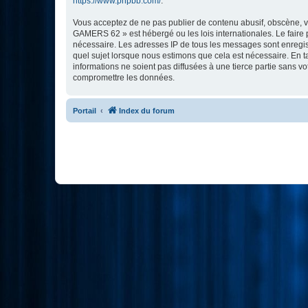
https://www.phpbb.com/
.
Vous acceptez de ne pas publier de contenu abusif, obscène, vu
GAMERS 62 » est hébergé ou les lois internationales. Le faire 
nécessaire. Les adresses IP de tous les messages sont enregi
quel sujet lorsque nous estimons que cela est nécessaire. En 
informations ne soient pas diffusées à une tierce partie sans
compromettre les données.
Portail
Index du forum