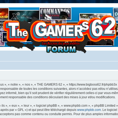
 », « notre », « nos », « THE GAMERS 62 », « https://www.bigboss62.fr/phpbb3x 
 responsable de toutes les conditions suivantes, alors n’accédez pas et/ou n’util
ez informé, bien qu’il soit prudent de vérifier régulièrement celles-ci par vous-m
ement responsable des conditions découlant des mises à jour et/ou modifications.
ls », « eux », « leur », « logiciel phpBB », « www.phpbb.com », « phpBB Limited »,
-après par « GPL ») et qui peut être téléchargé depuis
www.phpbb.com
. Le logicie
acceptons pas comme contenu ou conduite permis. Pour de plus amples informations