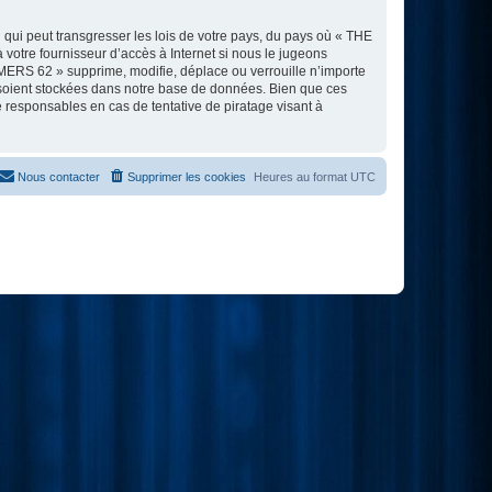
 qui peut transgresser les lois de votre pays, du pays où « THE
votre fournisseur d’accès à Internet si nous le jugeons
MERS 62 » supprime, modifie, déplace ou verrouille n’importe
 soient stockées dans notre base de données. Bien que ces
responsables en cas de tentative de piratage visant à
Nous contacter
Supprimer les cookies
Heures au format
UTC