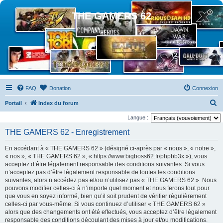
THE GAMERS 62
FAQ
Donation
Connexion
R
Portail
Index du forum
e
Langue :
c
THE GAMERS 62 - Enregistrement
h
En accédant à « THE GAMERS 62 » (désigné ci-après par « nous », « notre »,
e
« nos », « THE GAMERS 62 », « https://www.bigboss62.fr/phpbb3x »), vous
r
acceptez d’être légalement responsable des conditions suivantes. Si vous
n’acceptez pas d’être légalement responsable de toutes les conditions
c
suivantes, alors n’accédez pas et/ou n’utilisez pas « THE GAMERS 62 ». Nous
h
pouvons modifier celles-ci à n’importe quel moment et nous ferons tout pour
que vous en soyez informé, bien qu’il soit prudent de vérifier régulièrement
e
celles-ci par vous-même. Si vous continuez d’utiliser « THE GAMERS 62 »
r
alors que des changements ont été effectués, vous acceptez d’être légalement
responsable des conditions découlant des mises à jour et/ou modifications.