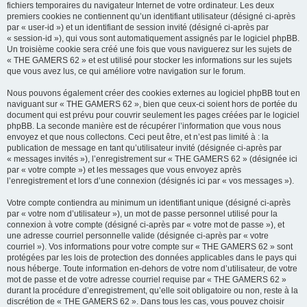
fichiers temporaires du navigateur Internet de votre ordinateur. Les deux
premiers cookies ne contiennent qu’un identifiant utilisateur (désigné ci-après
par « user-id ») et un identifiant de session invité (désigné ci-après par
« session-id »), qui vous sont automatiquement assignés par le logiciel phpBB.
Un troisième cookie sera créé une fois que vous naviguerez sur les sujets de
« THE GAMERS 62 » et est utilisé pour stocker les informations sur les sujets
que vous avez lus, ce qui améliore votre navigation sur le forum.
Nous pouvons également créer des cookies externes au logiciel phpBB tout en
naviguant sur « THE GAMERS 62 », bien que ceux-ci soient hors de portée du
document qui est prévu pour couvrir seulement les pages créées par le logiciel
phpBB. La seconde manière est de récupérer l’information que vous nous
envoyez et que nous collectons. Ceci peut être, et n’est pas limité à : la
publication de message en tant qu’utilisateur invité (désignée ci-après par
« messages invités »), l’enregistrement sur « THE GAMERS 62 » (désignée ici
par « votre compte ») et les messages que vous envoyez après
l’enregistrement et lors d’une connexion (désignés ici par « vos messages »).
Votre compte contiendra au minimum un identifiant unique (désigné ci-après
par « votre nom d’utilisateur »), un mot de passe personnel utilisé pour la
connexion à votre compte (désigné ci-après par « votre mot de passe »), et
une adresse courriel personnelle valide (désignée ci-après par « votre
courriel »). Vos informations pour votre compte sur « THE GAMERS 62 » sont
protégées par les lois de protection des données applicables dans le pays qui
nous héberge. Toute information en-dehors de votre nom d’utilisateur, de votre
mot de passe et de votre adresse courriel requise par « THE GAMERS 62 »
durant la procédure d’enregistrement, qu’elle soit obligatoire ou non, reste à la
discrétion de « THE GAMERS 62 ». Dans tous les cas, vous pouvez choisir