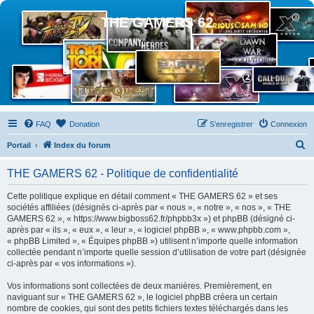
THE GAMERS 62
FAQ
Donation
S’enregistrer
Connexion
R
Portail
Index du forum
e
THE GAMERS 62 - Politique de confidentialité
c
h
Cette politique explique en détail comment « THE GAMERS 62 » et ses
sociétés affiliées (désignés ci-après par « nous », « notre », « nos », « THE
e
GAMERS 62 », « https://www.bigboss62.fr/phpbb3x ») et phpBB (désigné ci-
r
après par « ils », « eux », « leur », « logiciel phpBB », « www.phpbb.com »,
« phpBB Limited », « Équipes phpBB ») utilisent n’importe quelle information
c
collectée pendant n’importe quelle session d’utilisation de votre part (désignée
h
ci-après par « vos informations »).
e
Vos informations sont collectées de deux manières. Premièrement, en
r
naviguant sur « THE GAMERS 62 », le logiciel phpBB créera un certain
nombre de cookies, qui sont des petits fichiers textes téléchargés dans les