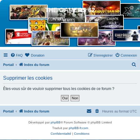
THE GAMERS 62
FAQ
Donation
S’enregistrer
Connexion
R
Portail
Index du forum
e
Supprimer les cookies
c
h
Êtes-vous sûr de vouloir supprimer tous les cookies de ce forum ?
e
r
c
Portail
Index du forum
Heures au format
UTC
h
Développé par
phpBB
® Forum Software © phpBB Limited
e
Traduit par
phpBB-fr.com
r
Confidentialité
|
Conditions