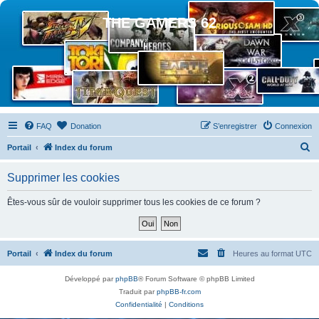
THE GAMERS 62
FAQ
Donation
S’enregistrer
Connexion
R
Portail
Index du forum
e
Supprimer les cookies
c
h
Êtes-vous sûr de vouloir supprimer tous les cookies de ce forum ?
e
r
c
Portail
Index du forum
Heures au format
UTC
h
Développé par
phpBB
® Forum Software © phpBB Limited
e
Traduit par
phpBB-fr.com
r
Confidentialité
|
Conditions