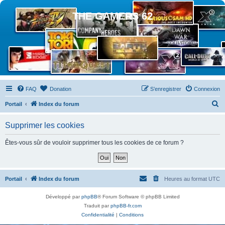
THE GAMERS 62
FAQ
Donation
S’enregistrer
Connexion
R
Portail
Index du forum
e
Supprimer les cookies
c
h
Êtes-vous sûr de vouloir supprimer tous les cookies de ce forum ?
e
r
c
Portail
Index du forum
Heures au format
UTC
h
Développé par
phpBB
® Forum Software © phpBB Limited
e
Traduit par
phpBB-fr.com
r
Confidentialité
|
Conditions