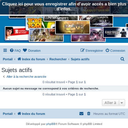
Cliquez ici pour vous enregistrer afin d'avoir accés a bien plus
THE GAMERS 62
d'infos.
FAQ
Donation
S’enregistrer
Connexion
R
Portail
Index du forum
Rechercher
Sujets actifs
e
Sujets actifs
c
Aller à la recherche avancée
h
0 résultat trouvé • Page
1
sur
1
e
Aucun sujet ou message ne correspond à vos critères de recherche.
r
0 résultat trouvé • Page
1
sur
1
c
Aller à
h
Portail
Index du forum
Heures au format
UTC
e
r
Développé par
phpBB
® Forum Software © phpBB Limited