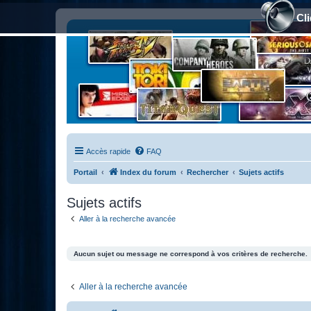
Cli
Accès rapide
FAQ
Portail
Index du forum
Rechercher
Sujets actifs
Sujets actifs
Aller à la recherche avancée
Aucun sujet ou message ne correspond à vos critères de recherche.
Aller à la recherche avancée