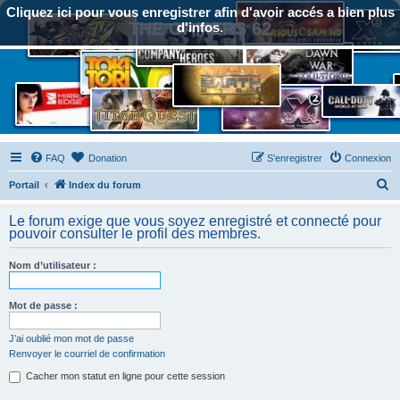
Cliquez ici pour vous enregistrer afin d'avoir accés a bien plus
THE GAMERS 62
d'infos.
FAQ
Donation
S’enregistrer
Connexion
R
Portail
Index du forum
e
Le forum exige que vous soyez enregistré et connecté pour
c
pouvoir consulter le profil des membres.
h
Nom d’utilisateur :
e
r
Mot de passe :
c
h
J’ai oublié mon mot de passe
Renvoyer le courriel de confirmation
e
Cacher mon statut en ligne pour cette session
r