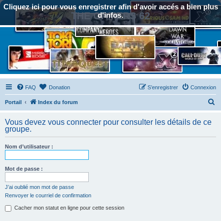
Cliquez ici pour vous enregistrer afin d'avoir accés a bien plus
THE GAMERS 62
d'infos.
FAQ
Donation
S’enregistrer
Connexion
R
Portail
Index du forum
e
Vous devez vous connecter pour consulter les détails de ce
c
groupe.
h
Nom d’utilisateur :
e
r
Mot de passe :
c
h
J’ai oublié mon mot de passe
Renvoyer le courriel de confirmation
e
Cacher mon statut en ligne pour cette session
r