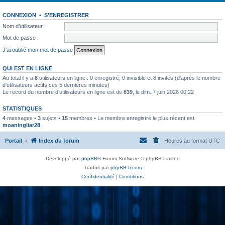
CONNEXION
•
S’ENREGISTRER
Nom d’utilisateur :
Mot de passe :
J’ai oublié mon mot de passe
QUI EST EN LIGNE
Au total il y a
8
utilisateurs en ligne : 0 enregistré, 0 invisible et 8 invités (d’après le nombre
d’utilisateurs actifs ces 5 dernières minutes)
Le record du nombre d’utilisateurs en ligne est de
839
, le dim. 7 juin 2026 00:22
STATISTIQUES
4
messages •
3
sujets •
15
membres • Le membre enregistré le plus récent est
moaningliar28
.
Portail
Index du forum
Heures au format
UTC
Développé par
phpBB
® Forum Software © phpBB Limited
Traduit par
phpBB-fr.com
Confidentialité
|
Conditions