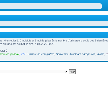
gne : 0 enregistré, 0 invisible et 5 invités (d’après le nombre d’utilisateurs actifs ces 5 dernièr
rs en ligne est de
839
, le dim. 7 juin 2026 00:22
egistré
rateurs globaux
,
V.I.P
,
Utilisateurs enregistrés
,
Nouveaux utilisateurs enregistrés
,
Invités
,
R