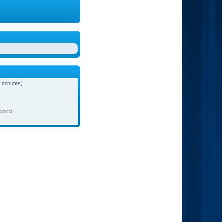
es minutes)
obots