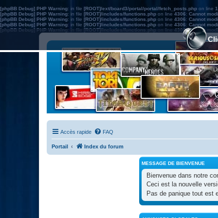
[phpBB Debug] PHP Warning
: in file
[ROOT]/ext/board3/portal/portal/fetch_posts.php
on line
1
[phpBB Debug] PHP Warning
: in file
[ROOT]/includes/functions.php
on line
4306
:
Cannot modif
[phpBB Debug] PHP Warning
: in file
[ROOT]/includes/functions.php
on line
4306
:
Cannot modif
[phpBB Debug] PHP Warning
: in file
[ROOT]/includes/functions.php
on line
4306
:
Cannot modif
[phpBB Debug] PHP Warning
: in file
[ROOT]/includes/functions.php
on line
4306
:
Cannot modif
Cli
Accès rapide
FAQ
Portail
Index du forum
MESSAGE DE BIENVENUE
Bienvenue dans notre c
Ceci est la nouvelle vers
Pas de panique tout est 