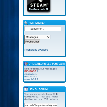
RECHERCHER
Recherche avancée
UTILISATEURS LES PLUS ACTIFS
Nom d’utilisateur
Messages
BIG BOSS
2
claricia74
1
trixtan017
1
romeola39
1
LIEN DU FORUM
Voici un lien vers le forum
THE
GAMERS 62
. Pour cela, merci
d’utiliser le code HTML suivant :