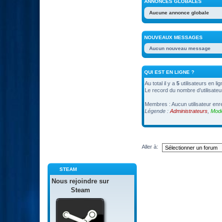
ANNONCES GLOBALES
Aucune annonce globale
NOUVEAUX MESSAGES
Aucun nouveau message
QUI EST EN LIGNE ?
Au total il y a
5
utilisateurs en li
Le record du nombre d’utilisateu
Membres : Aucun utilisateur enr
Légende :
Administrateurs
,
Modé
Aller à:
STEAM
Nous rejoindre sur
Steam