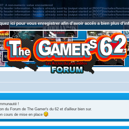
37
:
A non-numeric value encountered
y header information - headers already sent by (output started at [ROOT]/includes/function
y header information - headers already sent by (output started at [ROOT]/includes/function
y header information - headers already sent by (output started at [ROOT]/includes/function
y header information - headers already sent by (output started at [ROOT]/includes/function
quez ici pour vous enregistrer afin d'avoir accés a bien plus d'in
ommunauté !
ion du Forum de The Gamer's du 62 et d'ailleur bien sur.
en cours de mise en place
.