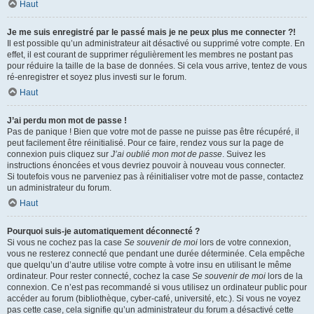
Haut
Je me suis enregistré par le passé mais je ne peux plus me connecter ?!
Il est possible qu’un administrateur ait désactivé ou supprimé votre compte. En
effet, il est courant de supprimer régulièrement les membres ne postant pas
pour réduire la taille de la base de données. Si cela vous arrive, tentez de vous
ré-enregistrer et soyez plus investi sur le forum.
Haut
J’ai perdu mon mot de passe !
Pas de panique ! Bien que votre mot de passe ne puisse pas être récupéré, il
peut facilement être réinitialisé. Pour ce faire, rendez vous sur la page de
connexion puis cliquez sur
J’ai oublié mon mot de passe
. Suivez les
instructions énoncées et vous devriez pouvoir à nouveau vous connecter.
Si toutefois vous ne parveniez pas à réinitialiser votre mot de passe, contactez
un administrateur du forum.
Haut
Pourquoi suis-je automatiquement déconnecté ?
Si vous ne cochez pas la case
Se souvenir de moi
lors de votre connexion,
vous ne resterez connecté que pendant une durée déterminée. Cela empêche
que quelqu’un d’autre utilise votre compte à votre insu en utilisant le même
ordinateur. Pour rester connecté, cochez la case
Se souvenir de moi
lors de la
connexion. Ce n’est pas recommandé si vous utilisez un ordinateur public pour
accéder au forum (bibliothèque, cyber-café, université, etc.). Si vous ne voyez
pas cette case, cela signifie qu’un administrateur du forum a désactivé cette