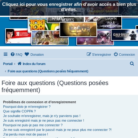
Cliquez ici pour vous enregistrer afin d'avoir accés a bien plus
THE GAMERS 62
d'infos.
FAQ
Donation
S’enregistrer
Connexion
R
Portail
Index du forum
e
Foire aux questions (Questions posées fréquemment)
c
Foire aux questions (Questions posées
h
fréquemment)
e
r
Problèmes de connexion et d’enregistrement
Pourquoi dois-je m’enregistrer ?
c
Que signifie COPPA ?
h
Je souhaite m’enregistrer, mais je n’y parviens pas !
Je suis enregistré mais je ne peux pas me connecter !
e
Pourquoi ne puis-je pas me connecter ?
Je me suis enregistré par le passé mais je ne peux plus me connecter ?!
r
J’ai perdu mon mot de passe !