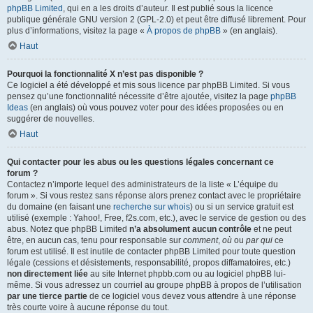
phpBB Limited
, qui en a les droits d’auteur. Il est publié sous la licence
publique générale GNU version 2 (GPL-2.0) et peut être diffusé librement. Pour
plus d’informations, visitez la page «
À propos de phpBB
» (en anglais).
Haut
Pourquoi la fonctionnalité X n’est pas disponible ?
Ce logiciel a été développé et mis sous licence par phpBB Limited. Si vous
pensez qu’une fonctionnalité nécessite d’être ajoutée, visitez la page
phpBB
Ideas
(en anglais) où vous pouvez voter pour des idées proposées ou en
suggérer de nouvelles.
Haut
Qui contacter pour les abus ou les questions légales concernant ce
forum ?
Contactez n’importe lequel des administrateurs de la liste « L’équipe du
forum ». Si vous restez sans réponse alors prenez contact avec le propriétaire
du domaine (en faisant une
recherche sur whois
) ou si un service gratuit est
utilisé (exemple : Yahoo!, Free, f2s.com, etc.), avec le service de gestion ou des
abus. Notez que phpBB Limited
n’a absolument aucun contrôle
et ne peut
être, en aucun cas, tenu pour responsable sur
comment
,
où
ou
par qui
ce
forum est utilisé. Il est inutile de contacter phpBB Limited pour toute question
légale (cessions et désistements, responsabilité, propos diffamatoires, etc.)
non directement liée
au site Internet phpbb.com ou au logiciel phpBB lui-
même. Si vous adressez un courriel au groupe phpBB à propos de l’utilisation
par une tierce partie
de ce logiciel vous devez vous attendre à une réponse
très courte voire à aucune réponse du tout.