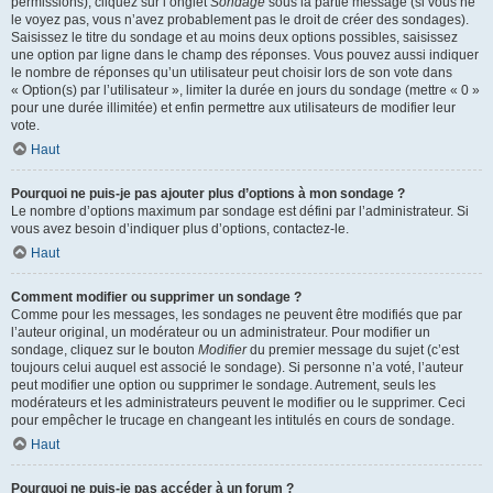
permissions), cliquez sur l’onglet
Sondage
sous la partie message (si vous ne
le voyez pas, vous n’avez probablement pas le droit de créer des sondages).
Saisissez le titre du sondage et au moins deux options possibles, saisissez
une option par ligne dans le champ des réponses. Vous pouvez aussi indiquer
le nombre de réponses qu’un utilisateur peut choisir lors de son vote dans
« Option(s) par l’utilisateur », limiter la durée en jours du sondage (mettre « 0 »
pour une durée illimitée) et enfin permettre aux utilisateurs de modifier leur
vote.
Haut
Pourquoi ne puis-je pas ajouter plus d’options à mon sondage ?
Le nombre d’options maximum par sondage est défini par l’administrateur. Si
vous avez besoin d’indiquer plus d’options, contactez-le.
Haut
Comment modifier ou supprimer un sondage ?
Comme pour les messages, les sondages ne peuvent être modifiés que par
l’auteur original, un modérateur ou un administrateur. Pour modifier un
sondage, cliquez sur le bouton
Modifier
du premier message du sujet (c’est
toujours celui auquel est associé le sondage). Si personne n’a voté, l’auteur
peut modifier une option ou supprimer le sondage. Autrement, seuls les
modérateurs et les administrateurs peuvent le modifier ou le supprimer. Ceci
pour empêcher le trucage en changeant les intitulés en cours de sondage.
Haut
Pourquoi ne puis-je pas accéder à un forum ?