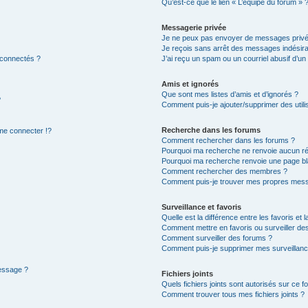
Qu’est-ce que le lien « L’équipe du forum » 
Messagerie privée
Je ne peux pas envoyer de messages privé
Je reçois sans arrêt des messages indésira
 connectés ?
J’ai reçu un spam ou un courriel abusif d’u
Amis et ignorés
Que sont mes listes d’amis et d’ignorés ?
?
Comment puis-je ajouter/supprimer des utilis
Recherche dans les forums
e connecter !?
Comment rechercher dans les forums ?
Pourquoi ma recherche ne renvoie aucun ré
Pourquoi ma recherche renvoie une page bl
Comment rechercher des membres ?
Comment puis-je trouver mes propres mess
Surveillance et favoris
Quelle est la différence entre les favoris et l
Comment mettre en favoris ou surveiller des
Comment surveiller des forums ?
Comment puis-je supprimer mes surveillanc
message ?
Fichiers joints
Quels fichiers joints sont autorisés sur ce f
Comment trouver tous mes fichiers joints ?