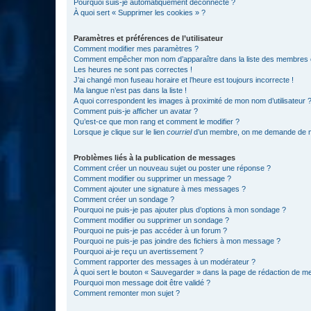
Pourquoi suis-je automatiquement déconnecté ?
À quoi sert « Supprimer les cookies » ?
Paramètres et préférences de l’utilisateur
Comment modifier mes paramètres ?
Comment empêcher mon nom d’apparaître dans la liste des membres
Les heures ne sont pas correctes !
J’ai changé mon fuseau horaire et l’heure est toujours incorrecte !
Ma langue n’est pas dans la liste !
A quoi correspondent les images à proximité de mon nom d’utilisateur 
Comment puis-je afficher un avatar ?
Qu’est-ce que mon rang et comment le modifier ?
Lorsque je clique sur le lien
courriel
d’un membre, on me demande de m
Problèmes liés à la publication de messages
Comment créer un nouveau sujet ou poster une réponse ?
Comment modifier ou supprimer un message ?
Comment ajouter une signature à mes messages ?
Comment créer un sondage ?
Pourquoi ne puis-je pas ajouter plus d’options à mon sondage ?
Comment modifier ou supprimer un sondage ?
Pourquoi ne puis-je pas accéder à un forum ?
Pourquoi ne puis-je pas joindre des fichiers à mon message ?
Pourquoi ai-je reçu un avertissement ?
Comment rapporter des messages à un modérateur ?
À quoi sert le bouton « Sauvegarder » dans la page de rédaction de 
Pourquoi mon message doit être validé ?
Comment remonter mon sujet ?