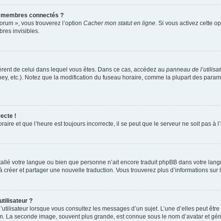
s membres connectés ?
forum », vous trouverez l’option
Cacher mon statut en ligne
. Si vous activez cette o
es invisibles.
ifférent de celui dans lequel vous êtes. Dans ce cas, accédez au
panneau de l’utilisa
ney, etc.). Notez que la modification du fuseau horaire, comme la plupart des para
ecte !
aire et que l’heure est toujours incorrecte, il se peut que le serveur ne soit pas à
installé votre langue ou bien que personne n’ait encore traduit phpBB dans votre l
s à créer et partager une nouvelle traduction. Vous trouverez plus d’informations sur l
tilisateur ?
utilisateur lorsque vous consultez les messages d’un sujet. L’une d’elles peut êtr
rum. La seconde image, souvent plus grande, est connue sous le nom d’avatar et 