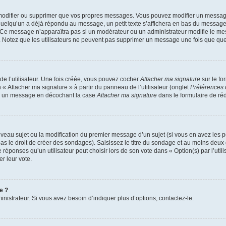
modifier ou supprimer que vos propres messages. Vous pouvez modifier un message
lqu’un a déjà répondu au message, un petit texte s’affichera en bas du message ind
n. Ce message n’apparaîtra pas si un modérateur ou un administrateur modifie le mes
ive. Notez que les utilisateurs ne peuvent pas supprimer un message une fois que qu
e l’utilisateur. Une fois créée, vous pouvez cocher
Attacher ma signature
sur le fo
 « Attacher ma signature » à partir du panneau de l’utilisateur (onglet
Préférences 
 à un message en décochant la case
Attacher ma signature
dans le formulaire de ré
ouveau sujet ou la modification du premier message d’un sujet (si vous en avez les p
 le droit de créer des sondages). Saisissez le titre du sondage et au moins deux o
onses qu’un utilisateur peut choisir lors de son vote dans « Option(s) par l’utilis
er leur vote.
e ?
istrateur. Si vous avez besoin d’indiquer plus d’options, contactez-le.