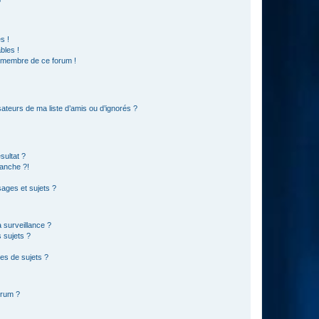
?
s !
bles !
n membre de ce forum !
ateurs de ma liste d’amis ou d’ignorés ?
sultat ?
anche ?!
ages et sujets ?
a surveillance ?
 sujets ?
es de sujets ?
orum ?