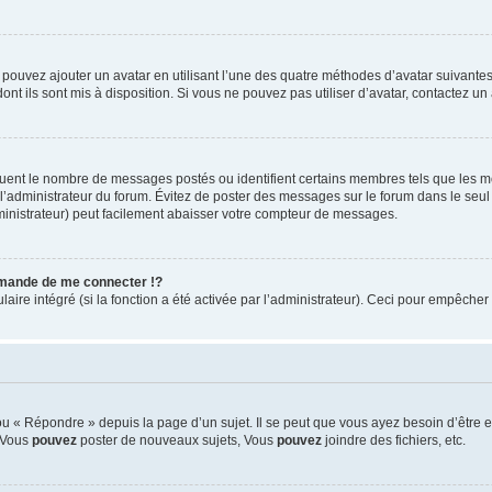
s pouvez ajouter un avatar en utilisant l’une des quatre méthodes d’avatar suivantes 
ont ils sont mis à disposition. Si vous ne pouvez pas utiliser d’avatar, contactez un
iquent le nombre de messages postés ou identifient certains membres tels que les 
ar l’administrateur du forum. Évitez de poster des messages sur le forum dans le seu
ministrateur) peut facilement abaisser votre compteur de messages.
mande de me connecter !?
re intégré (si la fonction a été activée par l’administrateur). Ceci pour empêcher l’u
 « Répondre » depuis la page d’un sujet. Il se peut que vous ayez besoin d’être e
: Vous
pouvez
poster de nouveaux sujets, Vous
pouvez
joindre des fichiers, etc.