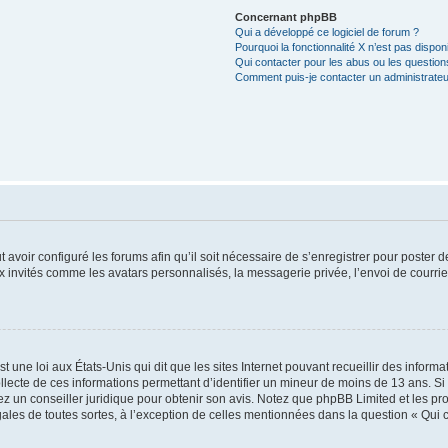
Concernant phpBB
Qui a développé ce logiciel de forum ?
Pourquoi la fonctionnalité X n’est pas dispon
Qui contacter pour les abus ou les questio
Comment puis-je contacter un administrateu
t avoir configuré les forums afin qu’il soit nécessaire de s’enregistrer pour poster
x invités comme les avatars personnalisés, la messagerie privée, l’envoi de courri
t une loi aux États-Unis qui dit que les sites Internet pouvant recueillir des infor
ollecte de ces informations permettant d’identifier un mineur de moins de 13 ans. S
tez un conseiller juridique pour obtenir son avis. Notez que phpBB Limited et les pr
gales de toutes sortes, à l’exception de celles mentionnées dans la question « Qui