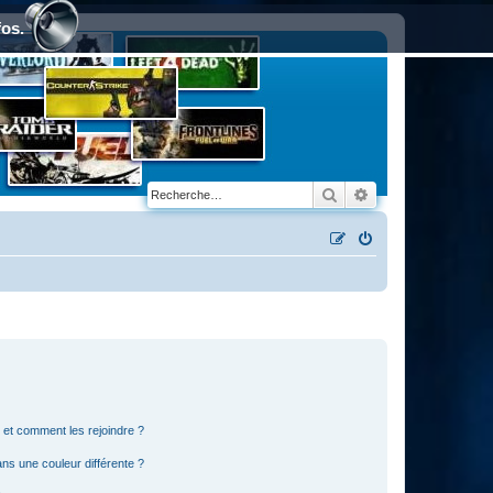
fos.
Rechercher
Recherche avancé
s et comment les rejoindre ?
s une couleur différente ?