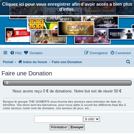
Cliquez ici pour vous enregistrer afin d'avoir accés a bien plus
THE GAMERS 62
d'infos.
FAQ
Donation
S’enregistrer
Connexion
R
Portail
Index du forum
Faire une Donation
e
Faire une Donation
c
0
h
e
Nous avons reçu 0
€
de donations. Notre but est de réunir 50
€
r
Bonjour le groupe THE GAMER'S vous fournis des services sans intention de faire du
c
bénéfice. Vos dons sont les bienvenus, pour nous aider à couvrir les différents frais liés à
notre serveur, notre nom de domaine, nos serveur de jeux, etc..
h
e
r