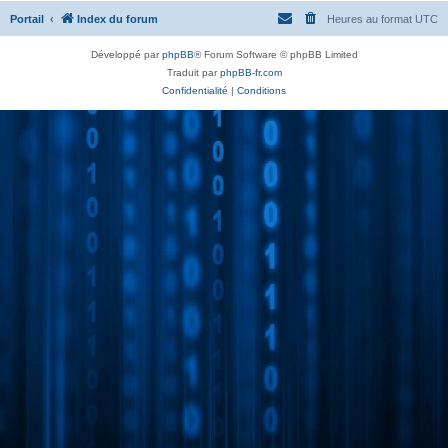
Portail
Index du forum
Heures au format
UTC
Développé par
phpBB
® Forum Software © phpBB Limited
Traduit par
phpBB-fr.com
Confidentialité
|
Conditions