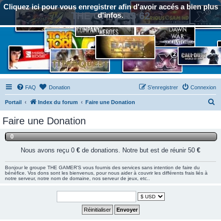
Cliquez ici pour vous enregistrer afin d'avoir accés a bien plus
THE GAMERS 62
d'infos.
FAQ
Donation
S’enregistrer
Connexion
R
Portail
Index du forum
Faire une Donation
e
Faire une Donation
c
0
h
e
Nous avons reçu 0
€
de donations. Notre but est de réunir 50
€
r
Bonjour le groupe THE GAMER'S vous fournis des services sans intention de faire du
c
bénéfice. Vos dons sont les bienvenus, pour nous aider à couvrir les différents frais liés à
notre serveur, notre nom de domaine, nos serveur de jeux, etc..
h
e
r