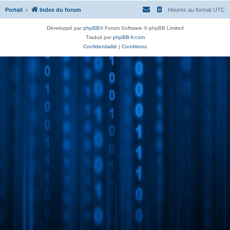
Portail
Index du forum
Heures au format
UTC
Développé par
phpBB
® Forum Software © phpBB Limited
Traduit par
phpBB-fr.com
Confidentialité
|
Conditions