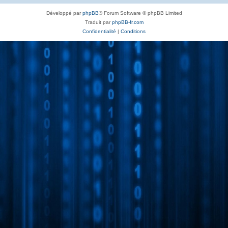
Développé par
phpBB
® Forum Software © phpBB Limited
Traduit par
phpBB-fr.com
Confidentialité
|
Conditions