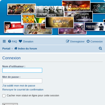
THE GAMERS 62
FAQ
Donation
S’enregistrer
Connexion
R
Portail
Index du forum
e
Connexion
c
h
Nom d’utilisateur :
e
r
Mot de passe :
c
J’ai oublié mon mot de passe
h
Renvoyer le courriel de confirmation
e
Cacher mon statut en ligne pour cette session
r