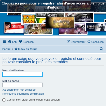
Cliquez ici pour vous enregistrer afin d'avoir accés a bien plus
THE GAMERS 62
d'infos.
FAQ
Donation
S’enregistrer
Connexion
R
Portail
Index du forum
e
Le forum exige que vous soyez enregistré et connecté pour
c
pouvoir consulter le profil des membres.
h
Nom d’utilisateur :
e
r
Mot de passe :
c
h
J’ai oublié mon mot de passe
Renvoyer le courriel de confirmation
e
Cacher mon statut en ligne pour cette session
r