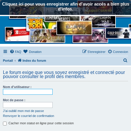
Cliquez ici pour vous enregistrer afin d'avoir accés a bien plus
THE GAMERS 62
d'infos.
FAQ
Donation
S’enregistrer
Connexion
R
Portail
Index du forum
e
Le forum exige que vous soyez enregistré et connecté pour
c
pouvoir consulter le profil des membres.
h
Nom d’utilisateur :
e
r
Mot de passe :
c
h
J’ai oublié mon mot de passe
Renvoyer le courriel de confirmation
e
Cacher mon statut en ligne pour cette session
r