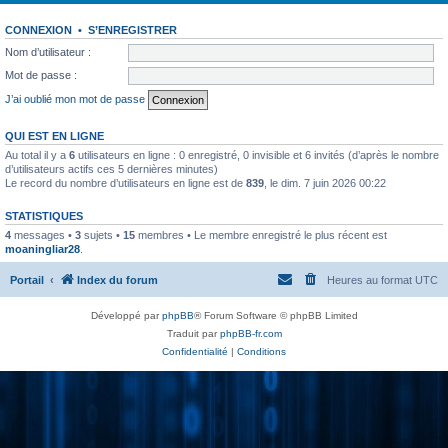
CONNEXION
•
S’ENREGISTRER
Nom d’utilisateur :
Mot de passe :
J’ai oublié mon mot de passe
QUI EST EN LIGNE
Au total il y a
6
utilisateurs en ligne : 0 enregistré, 0 invisible et 6 invités (d’après le nombre
d’utilisateurs actifs ces 5 dernières minutes)
Le record du nombre d’utilisateurs en ligne est de
839
, le dim. 7 juin 2026 00:22
STATISTIQUES
4
messages •
3
sujets •
15
membres • Le membre enregistré le plus récent est
moaningliar28
.
Portail
Index du forum
Heures au format
UTC
Développé par
phpBB
® Forum Software © phpBB Limited
Traduit par
phpBB-fr.com
Confidentialité
|
Conditions