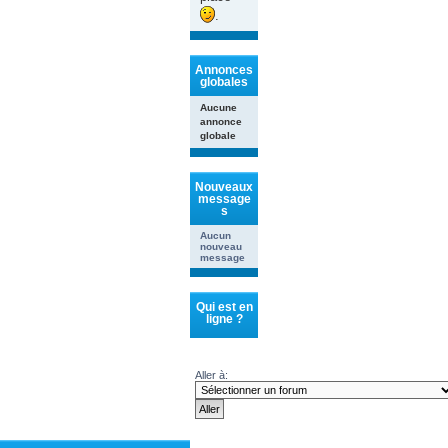
.
Annonces
globales
Aucune
annonce
globale
Nouveaux
message
s
Aucun
nouveau
message
Qui est en
ligne ?
Aller à: