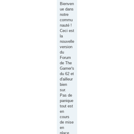
e
Bienven
ue dans
r
notre
c
commu
h
nauté !
Ceci est
e
la
r
nouvelle
version
du
Forum
de The
Gamer's
du 62 et
d'ailleur
bien
sur.
Pas de
panique
tout est
en
cours
de mise
en
place